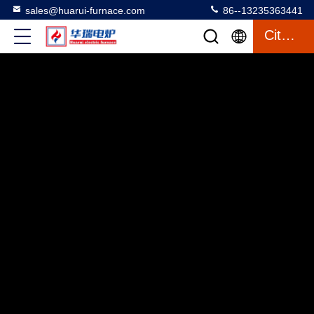
sales@huarui-furnace.com
86--13235363441
Citações