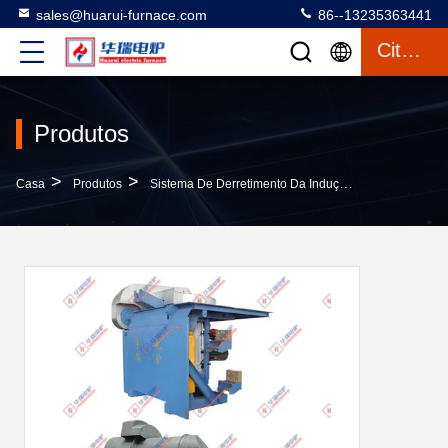
sales@huarui-furnace.com
86--13235363441
Citações
Produtos
>
>
>
Casa
Produtos
Sistema De Derretimento Da Indução
Sistema De