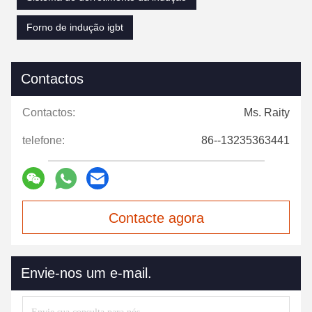
Forno de indução igbt
Contactos
Contactos:
Ms. Raity
telefone:
86--13235363441
Contacte agora
Envie-nos um e-mail.