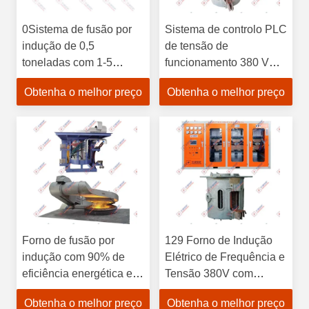
0Sistema de fusão por
Sistema de controlo PLC
indução de 0,5
de tensão de
toneladas com 1-5
funcionamento 380 V
minutos de velocidade
Sistema de fusão por
Obtenha o melhor preço
Obtenha o melhor preço
de fusão, poupança de
indução de poupança de
energia e controle PLC
energia para fusão
para operações
industrial de metais
eficientes
Forno de fusão por
129 Forno de Indução
indução com 90% de
Elétrico de Frequência e
eficiência energética e
Tensão 380V com
resfriamento por água
Câmara de Fusão
Obtenha o melhor preço
Obtenha o melhor preço
para fundições de
Cerâmica para Fusão de