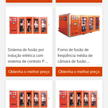
metais
Metais de Alta Precisão
Sistema de fusão por
Forno de fusão de
indução elétrica com
freqüência média de
sistema de controlo PLC
câmara de fusão
Protecção contra
cerâmica com tensão
Obtenha o melhor preço
Obtenha o melhor preço
sobreaquecimento e
operacional de 380 V e
eficiência energética de
velocidade de fusão de
90% para fusão de
1 a 5 minutos
metais precisos