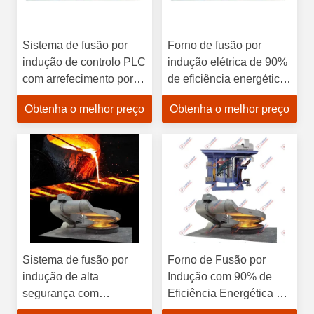
Sistema de fusão por
Forno de fusão por
indução de controlo PLC
indução elétrica de 90%
com arrefecimento por
de eficiência energética
água e eficiência
com refrigeração por
Obtenha o melhor preço
Obtenha o melhor preço
energética de 90% para
água e controlo PLC
o processamento de
para indústrias de
metais
fundição
Sistema de fusão por
Forno de Fusão por
indução de alta
Indução com 90% de
segurança com
Eficiência Energética e
arrefecimento por água e
Câmara de Fusão