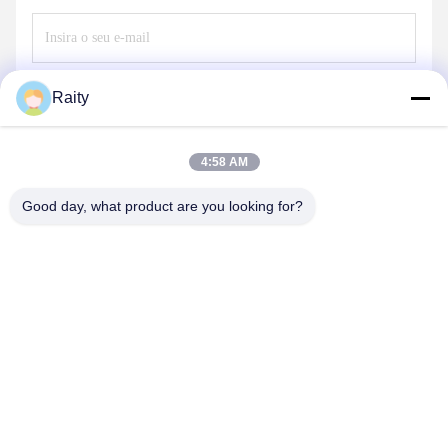
Enviar
Raity
4:58 AM
Good day, what product are you looking for?
SHANDONG HUARUI ELECTRIC FURNACE
CO., LTD.
sales@huarui-furnace.com
86--13235363441
Rua Monte Taishan, Zona de Desenvolvimento Econômico de