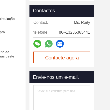
Contactos
circulação
Contactos:
Ms. Raity
pra.
telefone:
86--13235363441
rie ao
inas deste
Contacte agora
Envie-nos um e-mail.