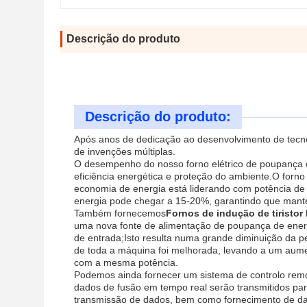
Descrição do produto
Descrição do produto:
Após anos de dedicação ao desenvolvimento de tecno
de invenções múltiplas.
O desempenho do nosso forno elétrico de poupança d
eficiência energética e proteção do ambiente.O forno
economia de energia está liderando com potência d
energia pode chegar a 15-20%, garantindo que man
Também fornecemos
Fornos de indução de tiristo
uma nova fonte de alimentação de poupança de ener
de entrada;Isto resulta numa grande diminuição da p
de toda a máquina foi melhorada, levando a um aum
com a mesma potência.
Podemos ainda fornecer um sistema de controlo remo
dados de fusão em tempo real serão transmitidos pa
transmissão de dados, bem como fornecimento de dado