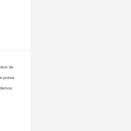
ário de
ue possa
podemos