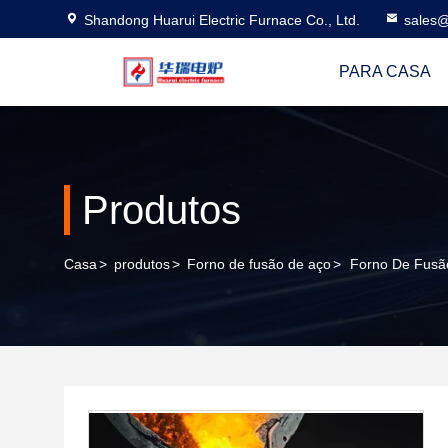
Shandong Huarui Electric Furnace Co., Ltd.
sales@
PARA CASA
Produtos
Casa
>
produtos
>
Forno de fusão de aço
>
Forno De Fusã