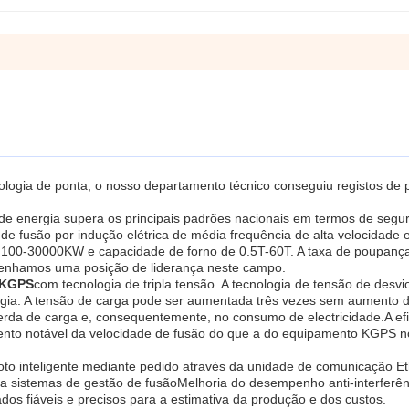
logia de ponta, o nosso departamento técnico conseguiu registos de 
e energia supera os principais padrões nacionais em termos de segu
 de fusão por indução elétrica de média frequência de alta velocidade 
e 100-30000KW e capacidade de forno de 0.5T-60T. A taxa de poupanç
tenhamos uma posição de liderança neste campo.
r KGPS
com tecnologia de tripla tensão. A tecnologia de tensão de desv
gia. A tensão de carga pode ser aumentada três vezes sem aumento 
erda de carga e, consequentemente, no consumo de electricidade.A efi
ento notável da velocidade de fusão do que a do equipamento KGPS n
to inteligente mediante pedido através da unidade de comunicação Et
ra sistemas de gestão de fusãoMelhoria do desempenho anti-interferên
s fiáveis e precisos para a estimativa da produção e dos custos.