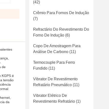
(42)
Crêmio Para Fornos De Indução
(7)
Refractário Do Revestimento Do
Forno De Indução
(6)
Copo De Amostragem Para
patentes
Análise De Carbono
(11)
rança,
Termocouple Para Ferro
e
a de
Fundido
(11)
io KGPS é
Vibrator De Revestimento
da tensão
ciência
Refratário Pneumático
(11)
ormal
Vibrator Elétrico De
hernet,
Revestimento Refratário
(1)
cia da