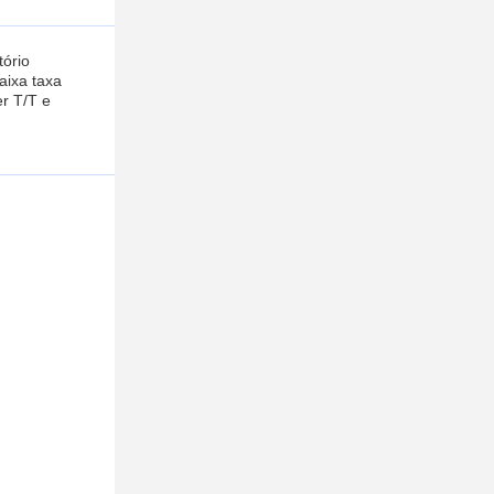
tório
aixa taxa
r T/T e