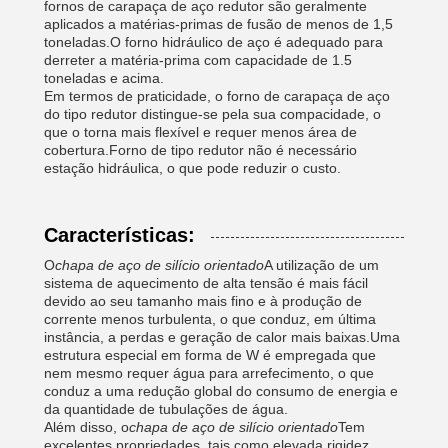
fornos de carapaça de aço redutor são geralmente
aplicados a matérias-primas de fusão de menos de 1,5
toneladas.O forno hidráulico de aço é adequado para
derreter a matéria-prima com capacidade de 1.5
toneladas e acima.
Em termos de praticidade, o forno de carapaça de aço
do tipo redutor distingue-se pela sua compacidade, o
que o torna mais flexível e requer menos área de
cobertura.Forno de tipo redutor não é necessário
estação hidráulica, o que pode reduzir o custo.
Características:
O
chapa de aço de silício orientado
A utilização de um
sistema de aquecimento de alta tensão é mais fácil
devido ao seu tamanho mais fino e à produção de
corrente menos turbulenta, o que conduz, em última
instância, a perdas e geração de calor mais baixas.Uma
estrutura especial em forma de W é empregada que
nem mesmo requer água para arrefecimento, o que
conduz a uma redução global do consumo de energia e
da quantidade de tubulações de água.
Além disso, o
chapa de aço de silício orientado
Tem
excelentes propriedades, tais como elevada rigidez,