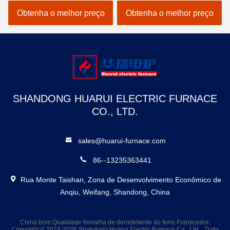
segurança
Alta durabilidade
Obtenha o melhor preço
Obtenha o melhor preço
SHANDONG HUARUI ELECTRIC FURNACE
CO., LTD.
sales@huarui-furnace.com
86--13235363441
Rua Monte Taishan, Zona de Desenvolvimento Econômico de
Anqiu, Weifang, Shandong, China
China bom Qualidade fornalha de derretimento do ferro Fornecedor.
Copyright © 2023-2026 Shandong Huarui Electric Furnace Co., Ltd. . Tudo