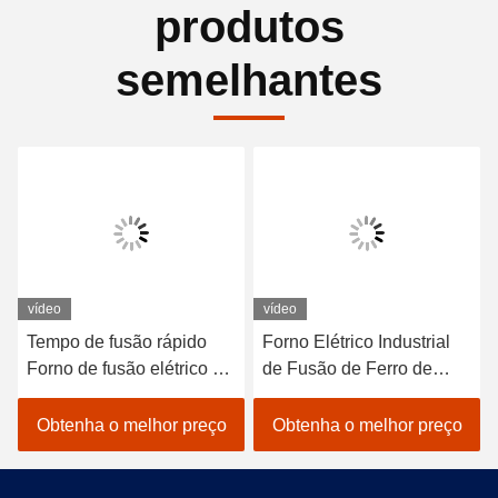
produtos
semelhantes
vídeo
vídeo
Tempo de fusão rápido
Forno Elétrico Industrial
Forno de fusão elétrico de
de Fusão de Ferro de
ferro com baixa
Meia Frequência Tempo
manutenção
de Fusão Rápido
Obtenha o melhor preço
Obtenha o melhor preço