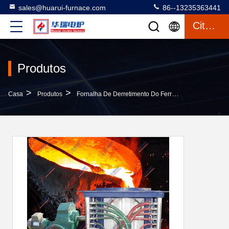
sales@huarui-furnace.com
86--13235363441
Citações
Produtos
>
>
>
Casa
Produtos
Fornalha De Derretimento Do Ferro
Forno De Fus