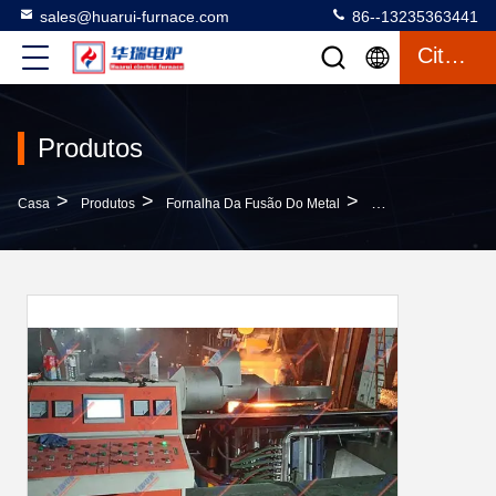
sales@huarui-furnace.com
86--13235363441
Citações
Produtos
>
>
>
Casa
Produtos
Fornalha Da Fusão Do Metal
Eficiência Forno El