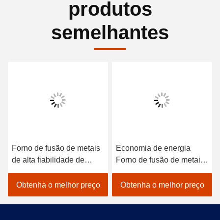
produtos
semelhantes
Forno de fusão de metais
Economia de energia
de alta fiabilidade de
Forno de fusão de metais
baixa manutenção Forno
de grande porte Elétrico
de indução elétrico de alta
Baixa manutenção
Obtenha o melhor preço
Obtenha o melhor preço
frequência